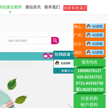
网站建设案例
建站资讯
联系我们
自研系统演示
佛山：
广州：
长沙：
深圳：
服务热线
18688270127
020-82322722
0731-84330758
深13828748720
分支机构
帐户资料