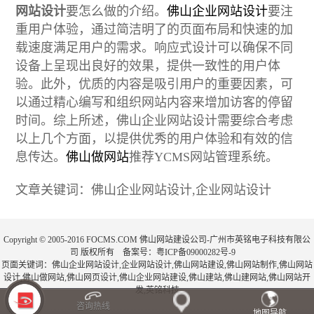
网站设计
要怎么做的介绍。
佛山企业网站设计
要注
重用户体验，通过简洁明了的页面布局和快速的加
载速度满足用户的需求。响应式设计可以确保不同
设备上呈现出良好的效果，提供一致性的用户体
验。此外，优质的内容是吸引用户的重要因素，可
以通过精心编写和组织网站内容来增加访客的停留
时间。综上所述，佛山企业网站设计需要综合考虑
以上几个方面，以提供优秀的用户体验和有效的信
息传达。
佛山做网站
推荐YCMS网站管理系统。
文章关键词：佛山企业网站设计,企业网站设计
Copyright © 2005-2016 FOCMS.COM 佛山网站建设公司-广州市英铭电子科技有限公
司 版权所有 备案号：
粤ICP备09000282号-9
页面关键词：佛山企业网站设计,企业网站设计,
佛山网站建设
,
佛山网站制作
,
佛山网站
设计
,
佛山做网站
,
佛山网页设计
,
佛山企业网站建设
,
佛山建站
,
佛山建网站
,
佛山网站开
发
,
英铭科技
咨询热线
地图导航