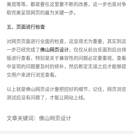
美观等等，都是要在这里要不断的改善，这一步也是对争
取完美呈现网页的最为关键一步。
五、页面进行检查
对网页页面进行全面的检查，这显得尤为重要，其实到这
一步已经完成了
佛山网页设计
，仅仅从前台反面到后台排
版进行查看，特别是关于兼容性的问题必定要重视，查看
中呈现的问题要及时的修补，然后断定无误之后才能够提
交用户来进行浏览查看。
以上就是佛山网页设计要把控好的细节，记住，网页浏览
测试后没有问题了，才能让网站上线。
文章关键词：佛山网页设计